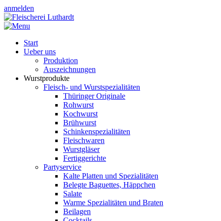
anmelden
Start
Ueber uns
Produktion
Auszeichnungen
Wurstprodukte
Fleisch- und Wurstspezialitäten
Thüringer Originale
Rohwurst
Kochwurst
Brühwurst
Schinkenspezialitäten
Fleischwaren
Wurstgläser
Fertiggerichte
Partyservice
Kalte Platten und Spezialitäten
Belegte Baguettes, Häppchen
Salate
Warme Spezialitäten und Braten
Beilagen
Cocktails