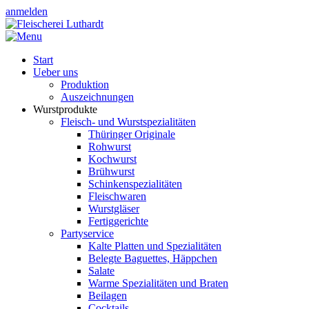
anmelden
Start
Ueber uns
Produktion
Auszeichnungen
Wurstprodukte
Fleisch- und Wurstspezialitäten
Thüringer Originale
Rohwurst
Kochwurst
Brühwurst
Schinkenspezialitäten
Fleischwaren
Wurstgläser
Fertiggerichte
Partyservice
Kalte Platten und Spezialitäten
Belegte Baguettes, Häppchen
Salate
Warme Spezialitäten und Braten
Beilagen
Cocktails