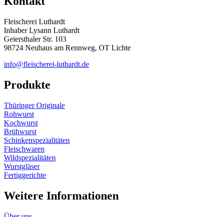
Kontakt
Fleischerei Luthardt
Inhaber Lysann Luthardt
Geiersthaler Str. 103
98724 Neuhaus am Rennweg, OT Lichte
info@fleischerei-luthardt.de
Produkte
Thüringer Originale
Rohwurst
Kochwurst
Brühwurst
Schinkenspezialitäten
Fleischwaren
Wildspezialitäten
Wurstgläser
Fertiggerichte
Weitere Informationen
Über uns