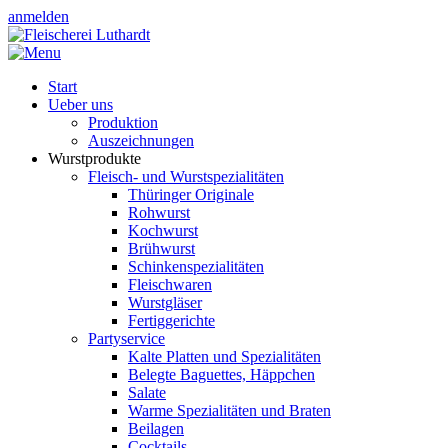
anmelden
Start
Ueber uns
Produktion
Auszeichnungen
Wurstprodukte
Fleisch- und Wurstspezialitäten
Thüringer Originale
Rohwurst
Kochwurst
Brühwurst
Schinkenspezialitäten
Fleischwaren
Wurstgläser
Fertiggerichte
Partyservice
Kalte Platten und Spezialitäten
Belegte Baguettes, Häppchen
Salate
Warme Spezialitäten und Braten
Beilagen
Cocktails