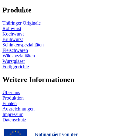
Produkte
Thüringer Originale
Rohwurst
Kochwurst
Brühwurst
Schinkenspezialitäten
Fleischwaren
Wildspezialitäten
Wurstgläser
Fertiggerichte
Weitere Informationen
Über uns
Produktion
Filialen
Auszeichnungen
Impressum
Datenschutz
Kofinanziert von der